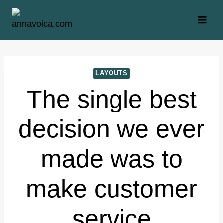
Zum
Inhalt
springen
LAYOUTS
The single best
decision we ever
made was to
make customer
service