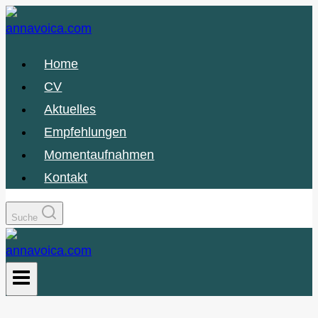
Zum
Inhalt
springen
Home
CV
Aktuelles
Empfehlungen
Momentaufnahmen
Kontakt
Suche